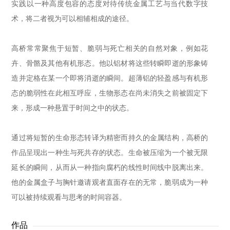
实践以一种高度包容的态度对待传统金属工艺与当代数字技
术，将二者视为可以相辅相成的途径。
高桥常常聚焦于短暂、脆弱与死亡相关的自然对象，例如花
卉、骨骼及其他有机形态。他以铝材将这些转瞬即逝的形象铸
造并定格在某一个即将消逝的瞬间。超薄铝的轻盈感与有机形
态的脆弱性在此相互呼应，生物形态在尚未消失之前被固定下
来，形成一种悬置于时间之中的状态。
通过将短暂的生命形态转译为精密而持久的金属结构，高桥的
作品呈现出一种生与死共存的状态。生命被压缩为一个被无限
延长的瞬间，从而从一种指向腐朽的线性时间线中脱离出来。
他的金属盒子与胸针邀请观者直面存在的无常，脆弱成为一种
可以被持续观看与思考的时间容器。
作品