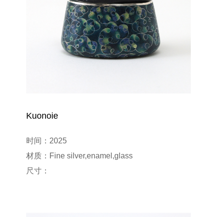
Kuonoie
时间：2025

材质：Fine silver,enamel,glass

尺寸：