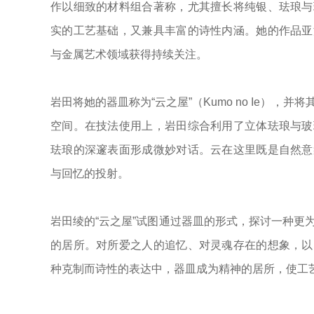
作以细致的材料组合著称，尤其擅长将纯银、珐琅与
实的工艺基础，又兼具丰富的诗性内涵。她的作品亚
与金属艺术领域获得持续关注。
岩田将她的器皿称为
“
云之屋
”
（
Kumo no Ie
），并将
空间。在技法使用上，岩田综合利用了立体珐琅与玻
珐琅的深邃表面形成微妙对话。云在这里既是自然意
与回忆的投射。
岩田绫的
“
云之屋
”
试图通过器皿的形式，探讨一种更
的居所。对所爱之人的追忆、对灵魂存在的想象，以
种克制而诗性的表达中，器皿成为精神的居所，使工