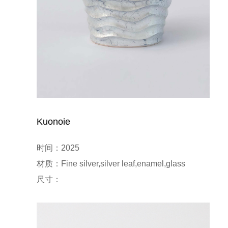
Kuonoie
时间：2025

材质：Fine silver,silver leaf,enamel,glass

尺寸：