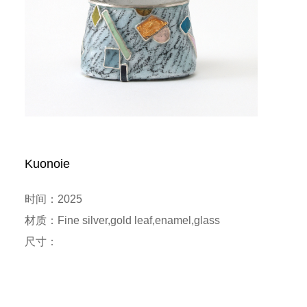
Kuonoie
时间：2025

材质：Fine silver,gold leaf,enamel,glass

尺寸：