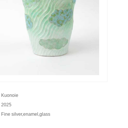
onoie		

025

ne silver,enamel,glass

：